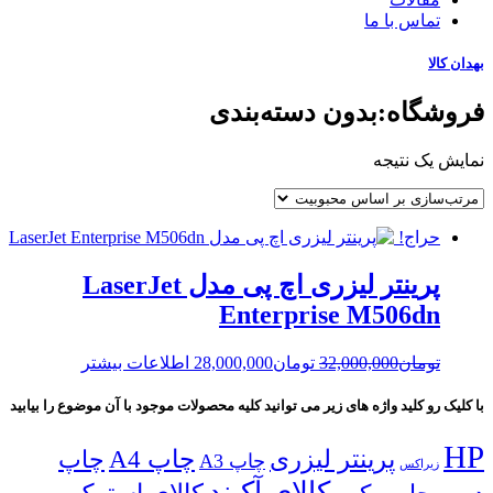
تماس با ما
بهدان کالا
فروشگاه:بدون دسته‌بندی
نمایش یک نتیجه
حراج!
پرینتر لیزری اچ پی مدل LaserJet
Enterprise M506dn
Current
Original
تومان
32,000,000
تومان
28,000,000
اطلاعات بیشتر
price
price
is:
was:
با کلیک رو کلید واژه های زیر می توانید کلیه محصولات موجود با آن موضوع را بیابید
تومان32,000,000.
تومان28,000,000.
HP
پرینتر لیزری
چاپ A4
چاپ
چاپ A3
زیراکس
کالای آکبند