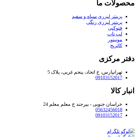
محصولات ما
پرینتر لیزری سیاه و سفید
پرینتر لیزری رنگی
فتوکپی
لپ تاپ
مونیتور
کاتریج
دفتر مرکزی
تهرانپارس، خ اتحاد، پنجم غربی، پلاک 5
09103152017
انبار کالا
خراسان جنوبی - بیرجند خ معلم معلم 24
05632456018
09103152017