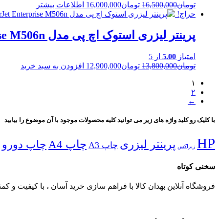
Current
Original
تومان
16,500,000
تومان
16,000,000
اطلاعات بیشتر
price
price
حراج!
is:
was:
تومان16,500,000.
تومان16,000,000.
پرینتر لیزری استوک اچ پی مدل LaserJet Enterprise M506n
امتیاز
5.00
از 5
Current
Original
تومان
13,800,000
تومان
12,900,000
افزودن به سبد خرید
price
price
is:
was:
۱
تومان13,800,000.
تومان12,900,000.
۲
←
با کلیک رو کلید واژه های زیر می توانید کلیه محصولات موجود با آن موضوع را بیابید
HP
پرینتر لیزری
چاپ A4
چاپ دورو
چاپ A3
زیراکس
سخنی کوتاه
فروشگاه آنلاین بهدان کالا با فراهم سازی خرید آسان ، با کیفیت و کمت