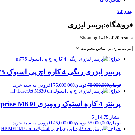
بهدان کالا
فروشگاه:پرینتر لیزری
Sorted
Showing 1–16 of 20 results
by
popularity
حراج!
پرینتر لیزری رنگی 4 کاره اچ پی استوک m775
Current
Original
تومان
78,000,000
تومان
75,000,000
افزودن به سبد خرید
price
price
حراج!
is:
was:
تومان78,000,000.
تومان75,000,000.
پرینتر 4 کاره استوک رومیزی HP LaserJet Enterprise M630
امتیاز
4.75
از 5
Current
Original
تومان
55,000,000
تومان
45,000,000
افزودن به سبد خرید
price
price
حراج!
is:
was: