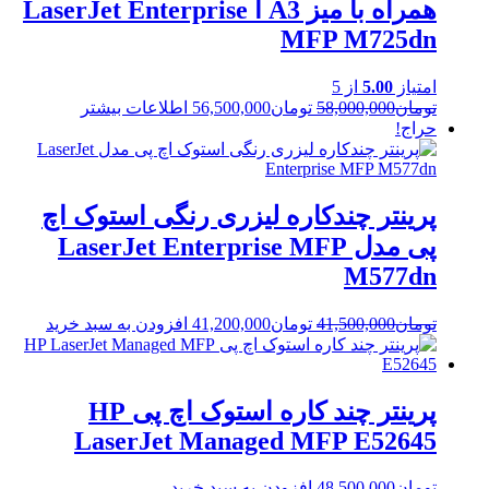
همراه با میز A3 ا LaserJet Enterprise
MFP M725dn
امتیاز
5.00
از 5
Current
Original
تومان
58,000,000
تومان
56,500,000
اطلاعات بیشتر
price
price
حراج!
is:
was:
تومان58,000,000.
تومان56,500,000.
پرینتر چندکاره لیزری رنگی استوک اچ
پی مدل LaserJet Enterprise MFP
M577dn
Current
Original
تومان
41,500,000
تومان
41,200,000
افزودن به سبد خرید
price
price
is:
was:
تومان41,500,000.
تومان41,200,000.
پرینتر چند کاره استوک اچ پی HP
LaserJet Managed MFP E52645
تومان
48,500,000
افزودن به سبد خرید