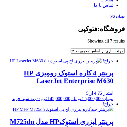
تماس با ما
بهدان کالا
فروشگاه:فتوکپی
Sorted
Showing all 7 results
by
popularity
حراج!
پرینتر 4 کاره استوک رومیزی HP
LaserJet Enterprise M630
امتیاز
4.75
از 5
Current
Original
تومان
55,000,000
تومان
45,000,000
افزودن به سبد خرید
price
price
حراج!
is:
was:
تومان55,000,000.
تومان45,000,000.
پرینتر لیزری استوکHP مدل M725dn