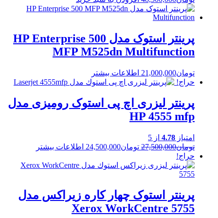
پرینتر استوک مدل HP Enterprise 500
MFP M525dn Multifunction
تومان
21,000,000
اطلاعات بیشتر
حراج!
پرینتر لیزری اچ پی استوک رومیزی مدل
HP 4555 mfp
امتیاز
4.78
از 5
Current
Original
تومان
27,500,000
تومان
24,500,000
اطلاعات بیشتر
price
price
حراج!
is:
was:
تومان27,500,000.
تومان24,500,000.
پرینتر استوک چهار کاره زیراکس مدل
Xerox WorkCentre 5755