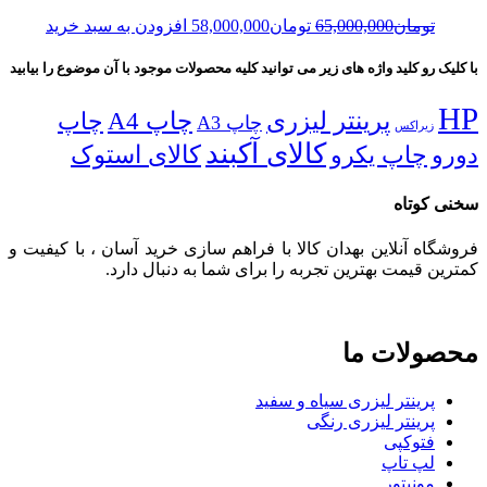
Current
Original
تومان
65,000,000
تومان
58,000,000
افزودن به سبد خرید
price
price
is:
was:
با کلیک رو کلید واژه های زیر می توانید کلیه محصولات موجود با آن موضوع را بیابید
تومان65,000,000.
تومان58,000,000.
HP
پرینتر لیزری
چاپ A4
چاپ
چاپ A3
زیراکس
کالای آکبند
دورو
چاپ یکرو
کالای استوک
سخنی کوتاه
فروشگاه آنلاین بهدان کالا با فراهم سازی خرید آسان ، با کیفیت و
کمترین قیمت بهترین تجربه را برای شما به دنبال دارد.
محصولات ما
پرینتر لیزری سیاه و سفید
پرینتر لیزری رنگی
فتوکپی
لپ تاپ
مونیتور