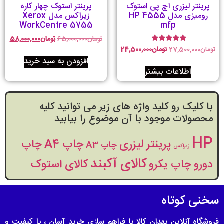
پرینتر لیزری اچ پی استوک
پرینتر استوک چهار کاره
رومیزی مدل HP 4555
زیراکس مدل Xerox
WorkCentre 5755
mfp
تومان
65,000,000
تومان
58,000,000
تومان
27,500,000
تومان
24,500,000
امتیاز
4.78
افزودن به سبد خرید
از 5
اطلاعات بیشتر
با کلیک رو کلید واژه های زیر می توانید کلیه
محصولات موجود با آن موضوع را بیابید
HP
پرینتر لیزری
چاپ A4
چاپ
چاپ A3
زیراکس
کالای آکبند
کالای استوک
دورو
چاپ یکرو
سخنی کوتاه
فروشگاه آنلاین بهدان کالا با فراهم سازی خرید آسان ، با کیفیت و