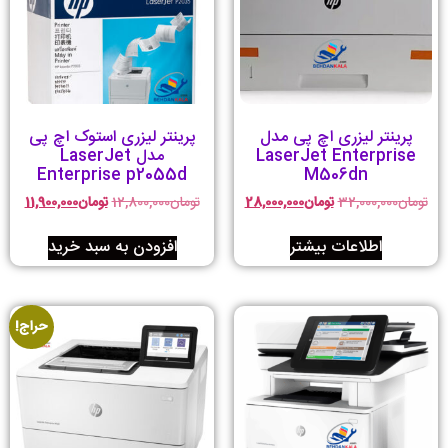
پرینتر لیزری اچ پی مدل
پرینتر لیزری استوک اچ پی
LaserJet Enterprise
مدل LaserJet
Enterprise p2055d
M506dn
تومان
32,000,000
تومان
28,000,000
تومان
12,800,000
تومان
11,900,000
اطلاعات بیشتر
افزودن به سبد خرید
حراج!