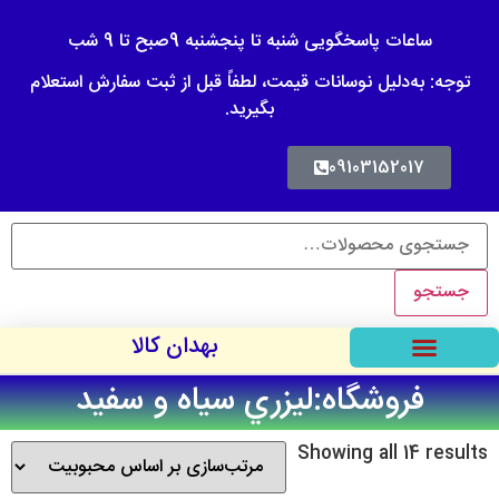
ساعات پاسخگویی شنبه تا پنجشنبه 9صبح تا 9 شب
توجه: به‌دلیل نوسانات قیمت، لطفاً قبل از ثبت سفارش استعلام
بگیرید.
09103152017
جستجو
بهدان کالا
فروشگاه:ليزري سياه و سفيد
Showing all 14 results