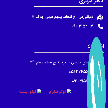
دفتر مرکزی
تهرانپارس، خ اتحاد، پنجم غربی، پلاک 5
09103152017
انبار کالا
خراسان جنوبی - بیرجند خ معلم معلم 24
05632456018
09103152017