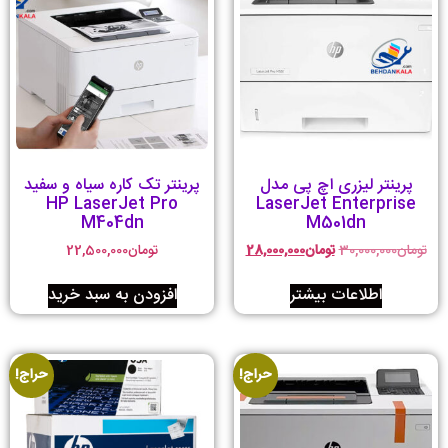
پرینتر لیزری اچ پی مدل
پرینتر تک کاره سیاه و سفید
HP LaserJet Pro
LaserJet Enterprise
M404dn
M501dn
تومان
30,000,000
تومان
28,000,000
تومان
22,500,000
اطلاعات بیشتر
افزودن به سبد خرید
حراج!
حراج!