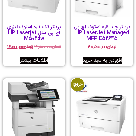
پرینتر چند کاره استوک اچ پی
پرینتر تک کاره استوک لیزری
HP LaserJet Managed
اچ پی مدل HP Laserjet
M506dw
MFP E52645
تومان
48,500,000
تومان
16,500,000
تومان
16,000,000
افزودن به سبد خرید
اطلاعات بیشتر
حراج!