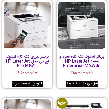
پرینتر استوک تک کاره سیاه و
پرینتر لیزری تک کاره استوک
سفید HP LaserJet
اچ پی مدل HP LaserJet
Pro M402n
Enterprise M507dn
تومان
21,500,000
تومان
18,500,000
افزودن به سبد خرید
افزودن به سبد خرید
حراج!