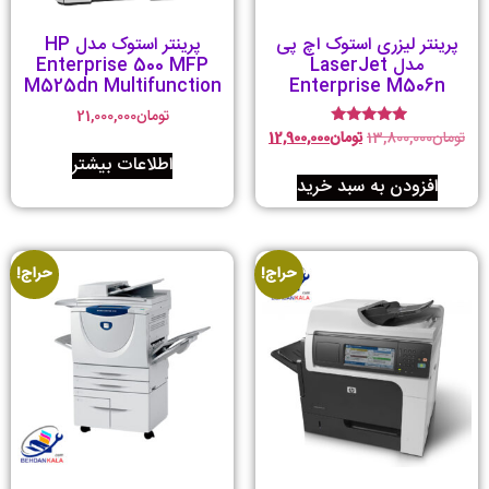
پرینتر لیزری استوک اچ پی
پرینتر استوک مدل HP
مدل LaserJet
Enterprise 500 MFP
M525dn Multifunction
Enterprise M506n
تومان
21,000,000
تومان
13,800,000
تومان
12,900,000
امتیاز
5.00
اطلاعات بیشتر
از 5
افزودن به سبد خرید
حراج!
حراج!