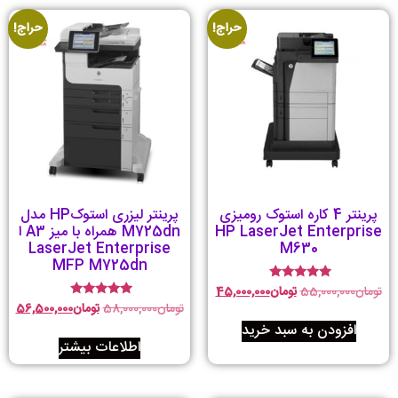
حراج!
حراج!
پرینتر 4 کاره استوک رومیزی
پرینتر لیزری استوکHP مدل
HP LaserJet Enterprise
M725dn همراه با میز A3 ا
LaserJet Enterprise
M630
MFP M725dn
تومان
55,000,000
تومان
45,000,000
امتیاز
4.75
تومان
58,000,000
تومان
56,500,000
امتیاز
از 5
5.00
افزودن به سبد خرید
از 5
اطلاعات بیشتر