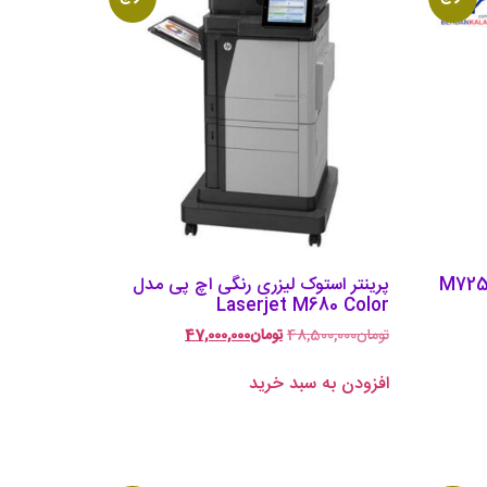
ی استوکHP مدل M725dn
پرینتر استوک لیزری رنگی اچ پی مدل
Laserjet M680 Color
تومان
48,500,000
تومان
47,000,000
افزودن به سبد خرید