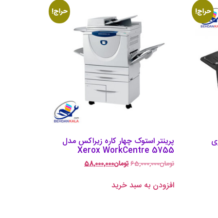
حراج!
حراج!
زی
پرینتر استوک چهار کاره زیراکس مدل
Xerox WorkCentre 5755
تومان
65,000,000
تومان
58,000,000
افزودن به سبد خرید