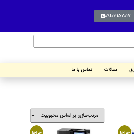
09103152017
رق
مقالات
تماس با ما
حراج!
حراج!