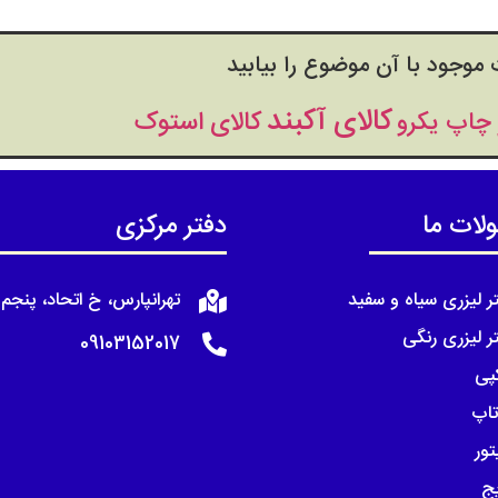
 موجود با آن موضوع را بیابید
کالای آکبند
کالای استوک
چاپ یکرو
ات ما
دفتر مرکزی
تر لیزری سیاه و سفید
تهرانپارس، خ اتحاد، پنجم 
تر لیزری رنگی
09103152017
پی
تاپ
تور
یج