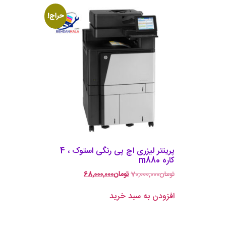
حراج!
پرینتر لیزری اچ پی رنگی استوک ، 4
کاره m880
تومان
70,000,000
تومان
68,000,000
افزودن به سبد خرید