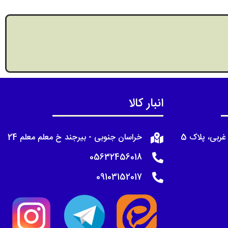
انبار کالا
غربی، پلاک 5
خراسان جنوبی - بیرجند خ معلم معلم 24
05632456018
09103152017