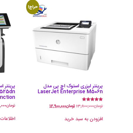
حراج!
پرینتر لیزری استوک اچ پی مدل
M525dn
LaserJet Enterprise M506n
unction
تومان
,000
تومان
13,800,000
تومان
12,900,000
امتیاز
5.00
از 5
اطلاعات 
افزودن به سبد خرید