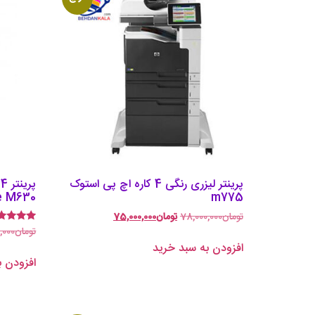
پرینتر لیزری رنگی 4 کاره اچ پی استوک
e M630
m775
تومان
78,000,000
تومان
75,000,000
تومان
,000
امتیاز
4.75
افزودن به سبد خرید
از 5
افزودن ب