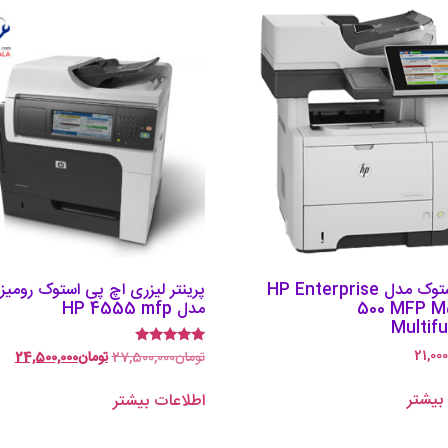
پرینتر استوک مدل HP Enterprise
پرینتر لیزری اچ پی استوک رومی
500 MFP 
مدل HP 4555 mfp
Multif
21,000
تومان
27,500,000
تومان
24,500,000
امتیاز
4.78
از 5
بیشتر
اطلاعات بیشتر