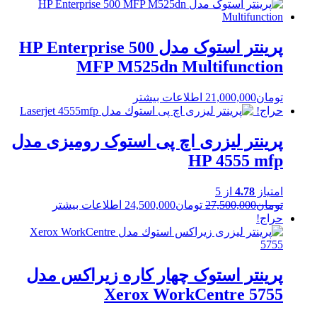
price
price
is:
was:
تومان48,500,000.
تومان47,000,000.
پرینتر استوک مدل HP Enterprise 500
MFP M525dn Multifunction
تومان
21,000,000
اطلاعات بیشتر
حراج!
پرینتر لیزری اچ پی استوک رومیزی مدل
HP 4555 mfp
امتیاز
4.78
از 5
Current
Original
تومان
27,500,000
تومان
24,500,000
اطلاعات بیشتر
price
price
حراج!
is:
was:
تومان27,500,000.
تومان24,500,000.
پرینتر استوک چهار کاره زیراکس مدل
Xerox WorkCentre 5755