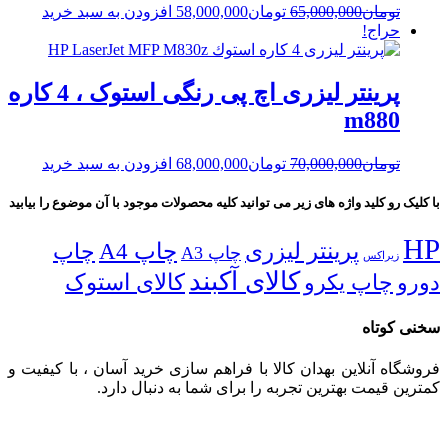
Current
Original
تومان
65,000,000
تومان
58,000,000
افزودن به سبد خرید
price
price
حراج!
is:
was:
تومان65,000,000.
تومان58,000,000.
پرینتر لیزری اچ پی رنگی استوک ، 4 کاره
m880
Current
Original
تومان
70,000,000
تومان
68,000,000
افزودن به سبد خرید
price
price
is:
was:
با کلیک رو کلید واژه های زیر می توانید کلیه محصولات موجود با آن موضوع را بیابید
تومان70,000,000.
تومان68,000,000.
HP
پرینتر لیزری
چاپ A4
چاپ
چاپ A3
زیراکس
کالای آکبند
دورو
چاپ یکرو
کالای استوک
سخنی کوتاه
فروشگاه آنلاین بهدان کالا با فراهم سازی خرید آسان ، با کیفیت و
کمترین قیمت بهترین تجربه را برای شما به دنبال دارد.