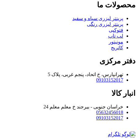
محصولات ما
پرینتر لیزری سیاه و سفید
پرینتر لیزری رنگی
فتوکپی
لپ تاپ
مونیتور
کاتریج
دفتر مرکزی
تهرانپارس، خ اتحاد، پنجم غربی، پلاک 5
09103152017
انبار کالا
خراسان جنوبی - بیرجند خ معلم معلم 24
05632456018
09103152017