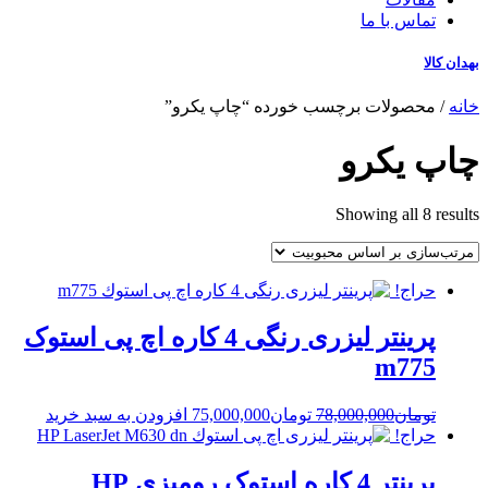
تماس با ما
بهدان کالا
خانه
/ محصولات برچسب خورده “چاپ یکرو”
چاپ یکرو
Sorted
Showing all 8 results
by
popularity
حراج!
پرینتر لیزری رنگی 4 کاره اچ پی استوک
m775
Current
Original
تومان
78,000,000
تومان
75,000,000
افزودن به سبد خرید
price
price
حراج!
is:
was:
تومان78,000,000.
تومان75,000,000.
پرینتر 4 کاره استوک رومیزی HP