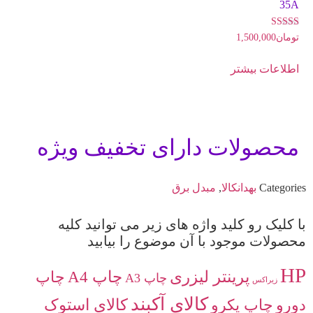
35A
امتیاز
تومان
1,500,000
5.00
از 5
اطلاعات بیشتر
محصولات دارای تخفیف ویژه
Categories
بهدانکالا
,
مبدل برق
با کلیک رو کلید واژه های زیر می توانید کلیه
محصولات موجود با آن موضوع را بیابید
HP
پرینتر لیزری
چاپ A4
چاپ
چاپ A3
زیراکس
کالای آکبند
دورو
چاپ یکرو
کالای استوک