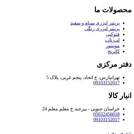
محصولات ما
پرینتر لیزری سیاه و سفید
پرینتر لیزری رنگی
فتوکپی
لپ تاپ
مونیتور
کاتریج
دفتر مرکزی
تهرانپارس، خ اتحاد، پنجم غربی، پلاک 5
09103152017
انبار کالا
خراسان جنوبی - بیرجند خ معلم معلم 24
05632456018
09103152017