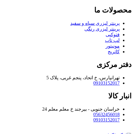
محصولات ما
پرینتر لیزری سیاه و سفید
پرینتر لیزری رنگی
فتوکپی
لپ تاپ
مونیتور
کاتریج
دفتر مرکزی
تهرانپارس، خ اتحاد، پنجم غربی، پلاک 5
09103152017
انبار کالا
خراسان جنوبی - بیرجند خ معلم معلم 24
05632456018
09103152017