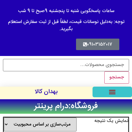
ساعات پاسخگویی شنبه تا پنجشنبه 9صبح تا 9 شب
توجه: به‌دلیل نوسانات قیمت، لطفاً قبل از ثبت سفارش استعلام
بگیرید.
09103152017
جستجو
بهدان کالا
فروشگاه:درام پرینتر
نمایش یک نتیجه