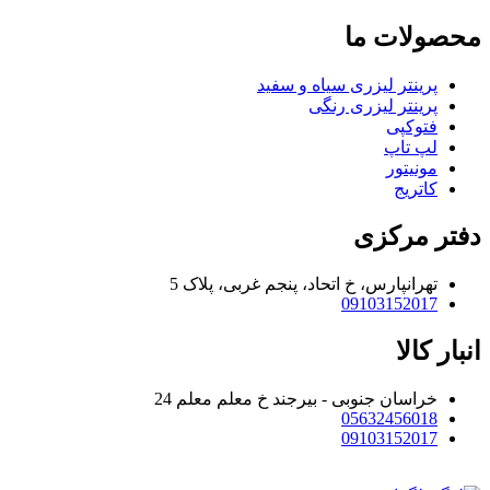
محصولات ما
پرینتر لیزری سیاه و سفید
پرینتر لیزری رنگی
فتوکپی
لپ تاپ
مونیتور
کاتریج
دفتر مرکزی
تهرانپارس، خ اتحاد، پنجم غربی، پلاک 5
09103152017
انبار کالا
خراسان جنوبی - بیرجند خ معلم معلم 24
05632456018
09103152017