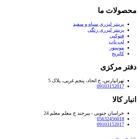
محصولات ما
پرینتر لیزری سیاه و سفید
پرینتر لیزری رنگی
فتوکپی
لپ تاپ
مونیتور
کاتریج
دفتر مرکزی
تهرانپارس، خ اتحاد، پنجم غربی، پلاک 5
09103152017
انبار کالا
خراسان جنوبی - بیرجند خ معلم معلم 24
05632456018
09103152017