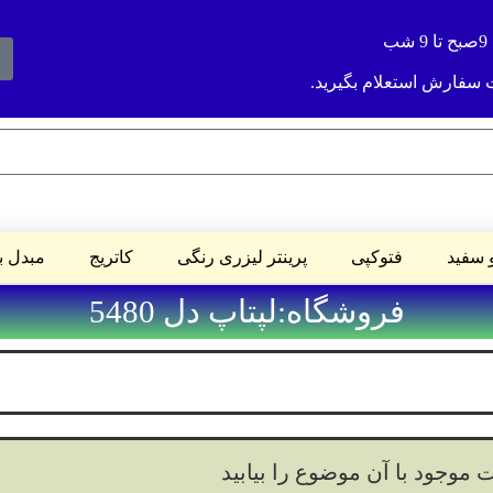
بت سفارش استعلام بگیرید.
و سفید
فتوکپی
پرینتر لیزری رنگی
کاتریج
مبدل ب
فروشگاه:لپتاپ دل 5480
 موجود با آن موضوع را بیابید