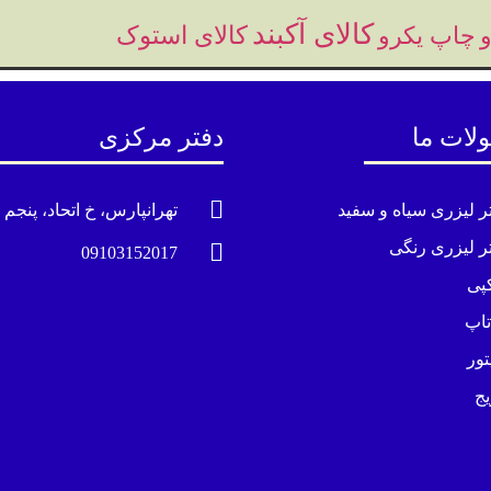
کالای آکبند
چاپ یکرو
کالای استوک
لات ما
دفتر مرکزی
تر لیزری سیاه و سفید
تهرانپارس، خ اتحاد، پنجم غ
تر لیزری رنگی
09103152017
پی
تاپ
تور
یج