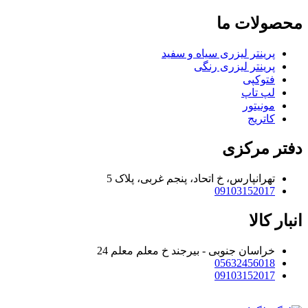
محصولات ما
پرینتر لیزری سیاه و سفید
پرینتر لیزری رنگی
فتوکپی
لپ تاپ
مونیتور
کاتریج
دفتر مرکزی
تهرانپارس، خ اتحاد، پنجم غربی، پلاک 5
09103152017
انبار کالا
خراسان جنوبی - بیرجند خ معلم معلم 24
05632456018
09103152017