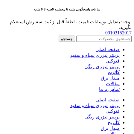
پرش
ساعات پاسخگویی شنبه تا پنجشنبه 9صبح تا 9 شب
به
محتوا
توجه: به‌دلیل نوسانات قیمت، لطفاً قبل از ثبت سفارش استعلام
بگیرید.
09103152017
جستجو
جستجو
برای:
صفحه اصلی
پرینتر لیزری سیاه و سفید
فتوکپی
پرینتر لیزری رنگی
کاتریج
مبدل برق
مقالات
تماس با ما
صفحه اصلی
پرینتر لیزری سیاه و سفید
فتوکپی
پرینتر لیزری رنگی
کاتریج
مبدل برق
مقالات