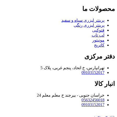
محصولات ما
پرینتر لیزری سیاه و سفید
پرینتر لیزری رنگی
فتوکپی
لپ تاپ
مونیتور
کاتریج
دفتر مرکزی
تهرانپارس، خ اتحاد، پنجم غربی، پلاک 5
09103152017
انبار کالا
خراسان جنوبی - بیرجند خ معلم معلم 24
05632456018
09103152017