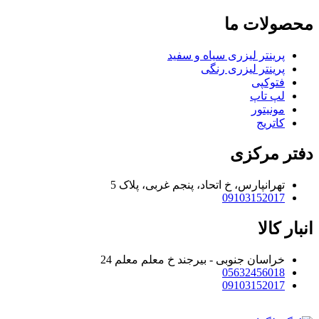
محصولات ما
پرینتر لیزری سیاه و سفید
پرینتر لیزری رنگی
فتوکپی
لپ تاپ
مونیتور
کاتریج
دفتر مرکزی
تهرانپارس، خ اتحاد، پنجم غربی، پلاک 5
09103152017
انبار کالا
خراسان جنوبی - بیرجند خ معلم معلم 24
05632456018
09103152017