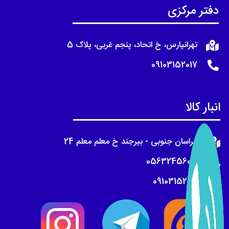
دفتر مرکزی
تهرانپارس، خ اتحاد، پنجم غربی، پلاک 5
09103152017
انبار کالا
خراسان جنوبی - بیرجند خ معلم معلم 24
05632456018
09103152017