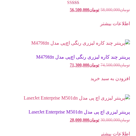
امتیاز
تومان
58,000,000
تومان
56,500,000
5.00
از 5
اطلاعات بیشتر
پرینتر چند کاره لیزری رنگی اچ‌پی مدل M479fdn
تومان
74,500,000
تومان
71,300,000
افزودن به سبد خرید
پرینتر لیزری اچ پی مدل LaserJet Enterprise M501dn
تومان
30,000,000
تومان
28,000,000
اطلاعات بیشتر