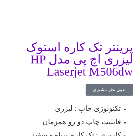
پرینتر تک کاره استوک
لیزری اچ پی مدل HP
Laserjet M506dw
بدون نظر مشتري
تکنولوژی چاپ : لیزری
قابلیت چاپ دو رو همزمان
کاربری : تک کاره سیاه و سفید