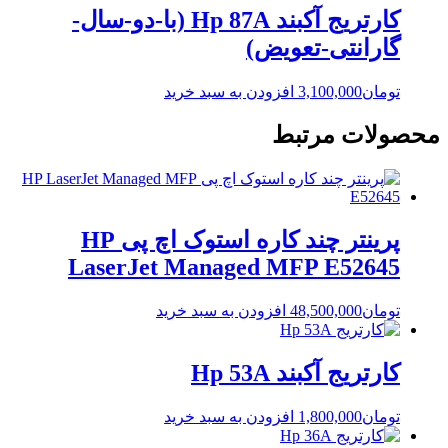
کارتریج آکبند Hp 87A (با-دو-سال-
گارانتی-تعویض)
تومان
3,100,000
افزودن به سبد خرید
محصولات مرتبط
پرینتر چند کاره استوک اچ پی HP
LaserJet Managed MFP E52645
تومان
48,500,000
افزودن به سبد خرید
کارتریج آکبند Hp 53A
تومان
1,800,000
افزودن به سبد خرید