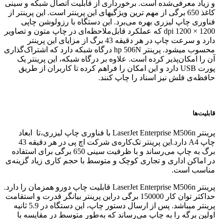
و زیاد معرفی‌شده است. برخورداری از قابلیت اتصال شبکه و سینی
کاغذ 650 برگی از مهم ترین ویژگیهای این پرینتر است. این پرینتر از
فناوری چاپ لیزری بهره می‌برد. این دستگاه با رزولوشن چاپی
1200 × 1200 dpi که عملکرد قابل‌ملاحظه‌ای در چاپ متون و تصاویر
دارد و سرعت چاپ در هر دقیقه 43 برگ از مزایای این پرینتر
محسوب میشود. پرینتر hp 506N درگاه شبکه دارد که اشتراک‌گذاری
آن را امکان‌پذیر کرده است. علاوه بر درگاه شبکه، این پرینتر یک
پورت USB دارد و این امکان را فراهم کرده تا کاربران از طریق
حافظه‌ی فلش نیز اسناد را چاپ کنند.
قابلیت‌ها
پرینتر LaserJet Enterprise M506n با فناوری چاپ لیزری،تا ابعاد
چاپ A4 دارد.این پرینتر تک‌کاره‌ی شرکت اچ پی در هر دقیقه 43
برگ به چاپ می‌رساند و با ظرفیت سینی 650 برگی برای استفاده
در اماکن اداری و تجاری کوچک و متوسط با حجم کاری زیاد گزینه‌ی
مناسب است.
پرینتر LaserJet Enterprise M506n قابلیت چاپ دورو همزمان را دارد.
حداکثر توان کار 150000 برگی دراین پرینتر بیانگر قدرت و استقامت
پرینتر میباشد. پس از ارسال دستور چاپ، این دستگاه در 5.9 ثانیه
اولین برگه را به چاپ می‌رساند که به‌طور متوسط در مقایسه با