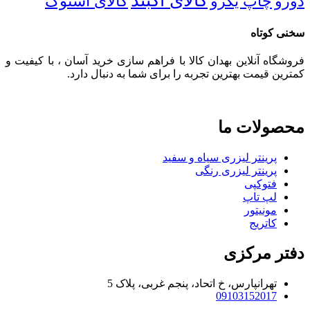
کالای آکبند
دورو
چاپ یکرو
کالای استوک
سخنی کوتاه
فروشگاه آنلاین بهدان کالا با فراهم سازی خرید آسان ، با کیفیت و
کمترین قیمت بهترین تجربه را برای شما به دنبال دارد.
محصولات ما
پرینتر لیزری سیاه و سفید
پرینتر لیزری رنگی
فتوکپی
لپ تاپ
مونیتور
کاتریج
دفتر مرکزی
تهرانپارس، خ اتحاد، پنجم غربی، پلاک 5
09103152017