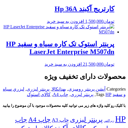
کارتریج آکبند Hp 36A
تومان
1,500,000
افزودن به سبد خرید
پرینتر استوک تک کاره سیاه و سفید HP
LaserJet Enterprise M507dn
تومان
21,500,000
افزودن به سبد خرید
محصولات دارای تخفیف ویژه
Categories
آپشن پرینتر رومیزی
,
بهدانکالا
,
پرینتر لیزری
,
ليزري سياه
و سفيد
HP
Tags
,
پرینتر لیزری
,
چاپ A4
,
کالای استوک
با کلیک رو کلید واژه های زیر می توانید کلیه محصولات موجود با آن موضوع را بیابید
HP
پرینتر لیزری
چاپ A4
چاپ
چاپ A3
زیراکس