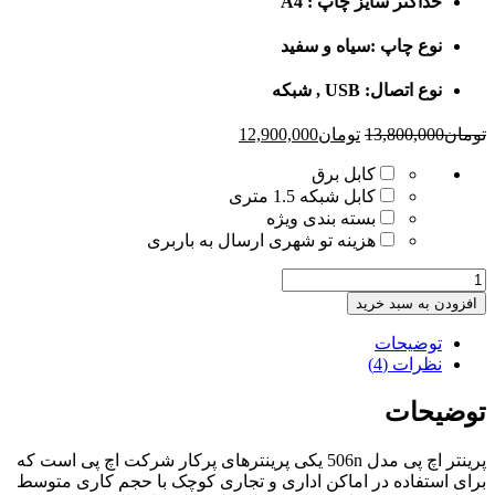
حداکثر سایز چاپ : A4
نوع چاپ :سیاه و سفید
نوع اتصال: USB , شبکه
Current
Original
تومان
13,800,000
تومان
12,900,000
price
price
is:
was:
کابل برق
تومان13,800,000.
تومان12,900,000.
کابل شبکه 1.5 متری
بسته بندی ویژه
هزینه تو شهری ارسال به باربری
پرینتر
لیزری
افزودن به سبد خرید
استوک
اچ
توضیحات
پی
نظرات (4)
مدل
LaserJet
توضیحات
Enterprise
M506n
پرینتر اچ پی مدل 506n یکی پرینترهای پرکار شرکت اچ پی است که
عدد
برای استفاده در اماکن اداری و تجاری کوچک با حجم کاری متوسط